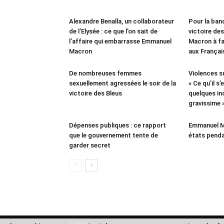
Alexandre Benalla, un collaborateur
Pour la ban
de l’Elysée : ce que l’on sait de
victoire des
l’affaire qui embarrasse Emmanuel
Macron à fa
Macron
aux Françai
De nombreuses femmes
Violences s
sexuellement agressées le soir de la
« Ce qu’il s
victoire des Bleus
quelques in
gravissime 
Dépenses publiques : ce rapport
Emmanuel M
que le gouvernement tente de
états penda
garder secret
© 9Share