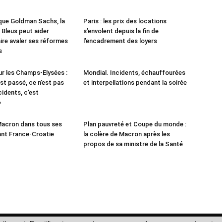
que Goldman Sachs, la
Paris : les prix des locations
 Bleus peut aider
s’envolent depuis la fin de
ire avaler ses réformes
l’encadrement des loyers
s
ur les Champs-Elysées :
Mondial. Incidents, échauffourées
’est passé, ce n’est pas
et interpellations pendant la soirée
cidents, c’est
»
acron dans tous ses
Plan pauvreté et Coupe du monde :
nt France-Croatie
la colère de Macron après les
propos de sa ministre de la Santé