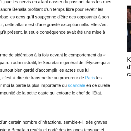
il joue les nervis en allant casser du passant dans les rues
dre Benalla profitant d’un temps libre pour revêtir les
à tabac les gens qu’il soupçonne d’être des opposants à son
if, cette affaire est d’une gravité exceptionnelle. Elle s’est
squ’à présent, la seule conséquence avait été une mise à
orme de sidération à la fois devant le comportement du «
K
atron administratif, le Secrétaire général de l’Élysée qui a
d
 surtout bien gardé d’accomplir les actes que lui
c
, c’est-à-dire de transmettre au procureur de
Paris
les
r moi la partie la plus importante du
scandale
en ce qu’elle
mpunité de la petite caste qui entoure le chef de l’État.
’un certain nombre d’infractions, semble-t-il, très graves
nsieur Benalla a revêtu et porté des insignes (casque et