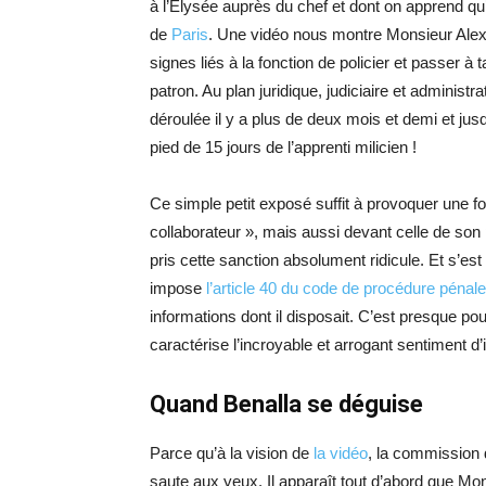
à l’Élysée auprès du chef et dont on apprend qu’
de
Paris
. Une vidéo nous montre Monsieur Alexan
signes liés à la fonction de policier et passer 
patron. Au plan juridique, judiciaire et administrat
déroulée il y a plus de deux mois et demi et ju
pied de 15 jours de l’apprenti milicien !
Ce simple petit exposé suffit à provoquer une f
collaborateur », mais aussi devant celle de son p
pris cette sanction absolument ridicule. Et s’est
impose
l’article 40 du code de procédure pénale
informations dont il disposait. C’est presque pou
caractérise l’incroyable et arrogant sentiment d’i
Quand Benalla se déguise
Parce qu’à la vision de
la vidéo
, la commission d
saute aux yeux. Il apparaît tout d’abord que Mo