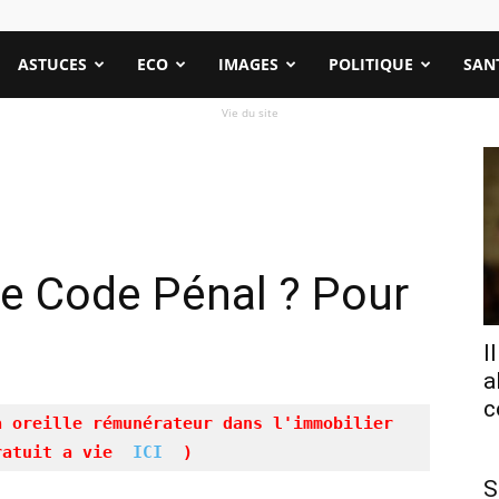
ASTUCES
ECO
IMAGES
POLITIQUE
SAN
Vie du site
 le Code Pénal ? Pour
I
a
c
à oreille rémunérateur dans l'immobilier
ratuit a vie 
 ICI 
 )
S