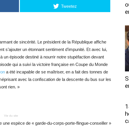
o
Tweetez
e
rmant de sincérité. Le président de la République affiche
nt s’ajouter un étonnant sentiment d’impunité. Et avec lui,
à un épisode destiné à nourrir notre stupéfaction devant
épisode qui a suivi la victoire française en Coupe du Monde
ron
a été incapable de se maîtriser, en a fait des tonnes de
S
éprisant avec la confiscation de la descente du bus sur les
e
ont rien. »
1
h
Vie du site
c
rne une espèce de « garde-du-corps-porte-flingue-conseiller »