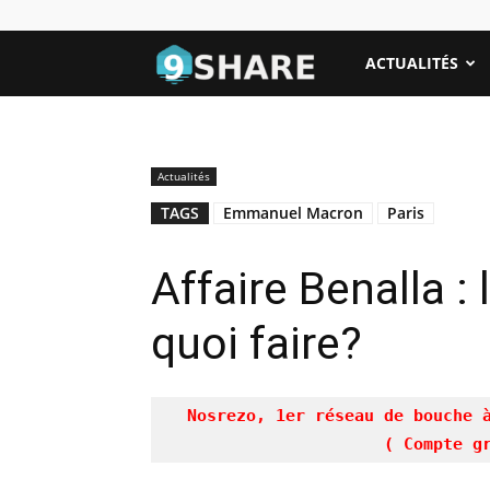
NeufShares
ACTUALITÉS
Actualités
TAGS
Emmanuel Macron
Paris
Affaire Benalla :
quoi faire?
Nosrezo, 1er réseau de bouche 
( Compte g