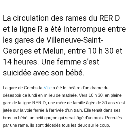
La circulation des rames du RER D
et la ligne R a été interrompue entre
les gares de Villeneuve-Saint-
Georges et Melun, entre 10 h 30 et
14 heures. Une femme s’est
suicidée avec son bébé.
La gare de Combs-la-
Ville
a été le théâtre d’un drame du
désespoir ce lundi en milieu de matinée. Vers 10 h 30, en pleine
gare de la ligne RER D, une mère de famille âgée de 30 ans s’est
jetée sur la voie ferrée à l’arrivée d’un train. Elle tenait dans ses
bras un bébé, un petit garçon qui serait âgé d’un mois. Percutés
par une rame, ils sont décédés tous les deux sur le coup.