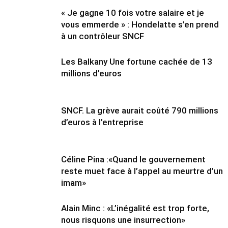
« Je gagne 10 fois votre salaire et je
vous emmerde » : Hondelatte s’en prend
à un contrôleur SNCF
Les Balkany Une fortune cachée de 13
millions d’euros
SNCF. La grève aurait coûté 790 millions
d’euros à l’entreprise
Céline Pina :«Quand le gouvernement
reste muet face à l’appel au meurtre d’un
imam»
Alain Minc : «L’inégalité est trop forte,
nous risquons une insurrection»