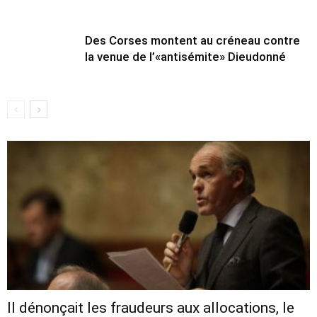
Des Corses montent au créneau contre
la venue de l’«antisémite» Dieudonné
Il dénonçait les fraudeurs aux allocations, le