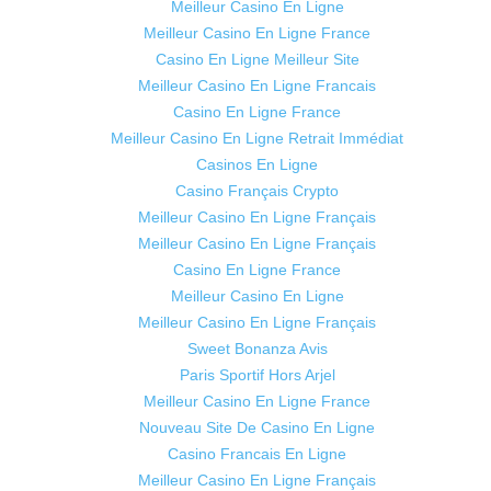
Meilleur Casino En Ligne
Meilleur Casino En Ligne France
Casino En Ligne Meilleur Site
Meilleur Casino En Ligne Francais
Casino En Ligne France
Meilleur Casino En Ligne Retrait Immédiat
Casinos En Ligne
Casino Français Crypto
Meilleur Casino En Ligne Français
Meilleur Casino En Ligne Français
Casino En Ligne France
Meilleur Casino En Ligne
Meilleur Casino En Ligne Français
Sweet Bonanza Avis
Paris Sportif Hors Arjel
Meilleur Casino En Ligne France
Nouveau Site De Casino En Ligne
Casino Francais En Ligne
Meilleur Casino En Ligne Français