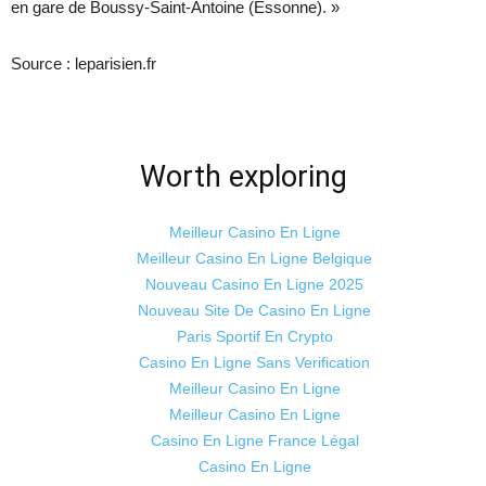
en gare de Boussy-Saint-Antoine (Essonne). »
Source : leparisien.fr
Worth exploring
Meilleur Casino En Ligne
Meilleur Casino En Ligne Belgique
Nouveau Casino En Ligne 2025
Nouveau Site De Casino En Ligne
Paris Sportif En Crypto
Casino En Ligne Sans Verification
Meilleur Casino En Ligne
Meilleur Casino En Ligne
Casino En Ligne France Légal
Casino En Ligne