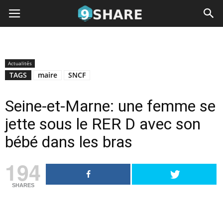
Actualités
TAGS
maire
SNCF
Seine-et-Marne: une femme se
jette sous le RER D avec son
bébé dans les bras
194
SHARES