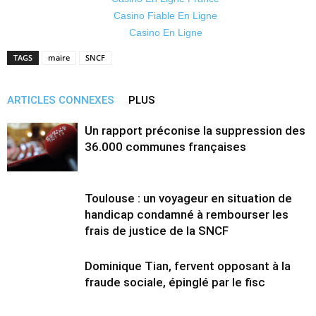
Casino Fiable En Ligne
Casino En Ligne
TAGS
maire
SNCF
ARTICLES CONNEXES
PLUS
Un rapport préconise la suppression des
36.000 communes françaises
Toulouse : un voyageur en situation de
handicap condamné à rembourser les
frais de justice de la SNCF
Dominique Tian, fervent opposant à la
fraude sociale, épinglé par le fisc