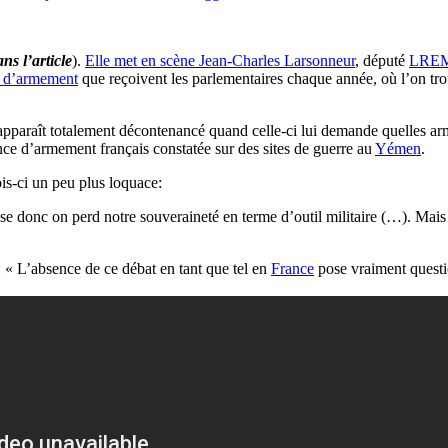
ns l’article
).
Elle met en scène Jean-Charles Larsonneur
, député
LRE
ns d’armement
que reçoivent les parlementaires chaque année, où l’on tr
 apparaît totalement décontenancé quand celle-ci lui demande quelles ar
ence d’armement français constatée sur des sites de guerre au
Yémen
.
is-ci un peu plus loquace:
nse donc on perd notre souveraineté en terme d’outil militaire (…). Mais 
« L’absence de ce débat en tant que tel en
France
pose vraiment questio