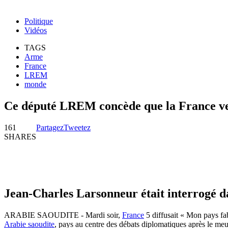
Politique
Vidéos
TAGS
Arme
France
LREM
monde
Ce député LREM concède que la France ven
161
Partagez
Tweetez
SHARES
Jean-Charles Larsonneur était interrogé d
ARABIE SAOUDITE - Mardi soir,
France
5 diffusait « Mon pays fa
Arabie saoudite
, pays au centre des débats diplomatiques après le meu