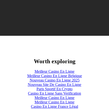
Worth exploring
Meilleur Casino En Ligne
Meilleur Casino En Ligne Belgique
Nouveau Casino En Ligne 2025
Nouveau Site De Casino En Ligne
Paris Sportif En Crypto
Casino En Ligne Sans Verification
Meilleur Casino En Ligne
Meilleur Casino En Ligne
Casino En Ligne France Légal