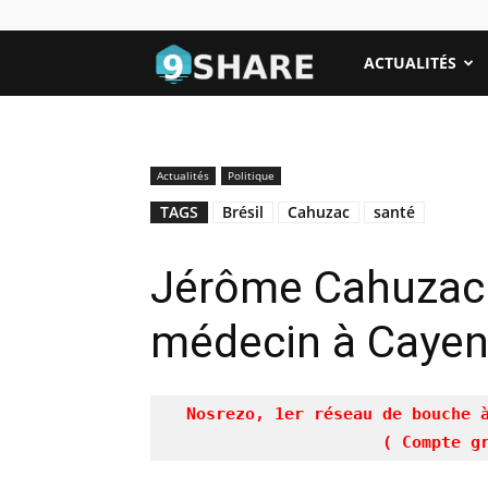
NeufShares
ACTUALITÉS
Actualités
Politique
TAGS
Brésil
Cahuzac
santé
Jérôme Cahuzac 
médecin à Cayen
Nosrezo, 1er réseau de bouche 
( Compte g