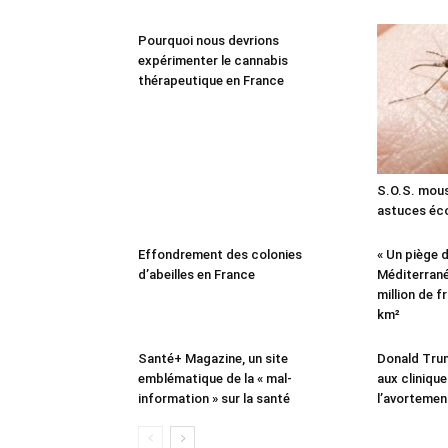
Pourquoi nous devrions
expérimenter le cannabis
thérapeutique en France
S.O.S. mous
astuces écol
Effondrement des colonies
« Un piège d
d’abeilles en France
Méditerrané
million de 
km²
Santé+ Magazine, un site
Donald Trum
emblématique de la « mal-
aux cliniqu
information » sur la santé
l’avortemen