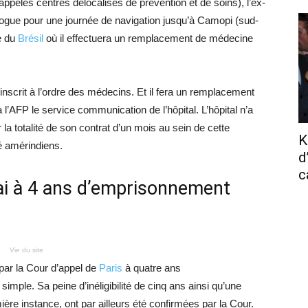
ppelés centres délocalisés de prévention et de soins), l’ex-
irogue pour une journée de navigation jusqu’à Camopi (sud-
re du
Brésil
où il effectuera un remplacement de médecine
st inscrit à l’ordre des médecins. Et il fera un remplacement
 l’AFP le service communication de l’hôpital. L’hôpital n’a
a totalité de son contrat d’un mois au sein de cette
K
é amérindiens.
d
c
i à 4 ans d’emprisonnement
Vie du site
par la Cour d’appel de
Paris
à quatre ans
mple. Sa peine d’inéligibilité de cinq ans ainsi qu’une
e instance, ont par ailleurs été confirmées par la Cour.