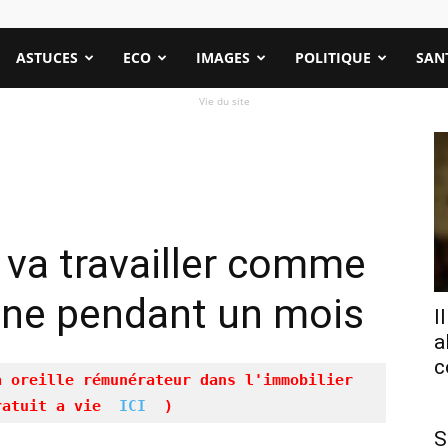
ASTUCES
ECO
IMAGES
POLITIQUE
SAN
Vie du site
va travailler comme
ne pendant un mois
I
a
c
à oreille rémunérateur dans l'immobilier
ratuit a vie 
 ICI 
 )
S