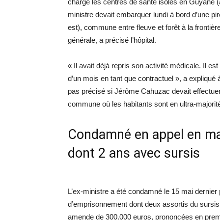
charge les centres de santé isolés en Guyane (a
ministre devait embarquer lundi à bord d’une p
est), commune entre fleuve et forêt à la frontiè
générale, a précisé l’hôpital.
« Il avait déjà repris son activité médicale. Il e
d’un mois en tant que contractuel », a expliqué à
pas précisé si Jérôme Cahuzac devait effectuer l
commune où les habitants sont en ultra-majorit
Condamné en appel en ma
dont 2 ans avec sursis
L’ex-ministre a été condamné le 15 mai dernier 
d’emprisonnement dont deux assortis du sursis si
amende de 300.000 euros, prononcées en premièr