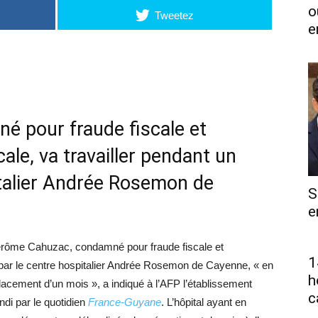
o
Tweetez
e
 pour fraude fiscale et
ale, va travailler pendant un
italier Andrée Rosemon de
S
e
Jérôme Cahuzac, condamné pour fraude fiscale et
1
 par le centre hospitalier Andrée Rosemon de Cayenne, « en
h
lacement d’un mois », a indiqué à l’AFP l’établissement
c
ndi par le quotidien
France-Guyane
. L’hôpital ayant en